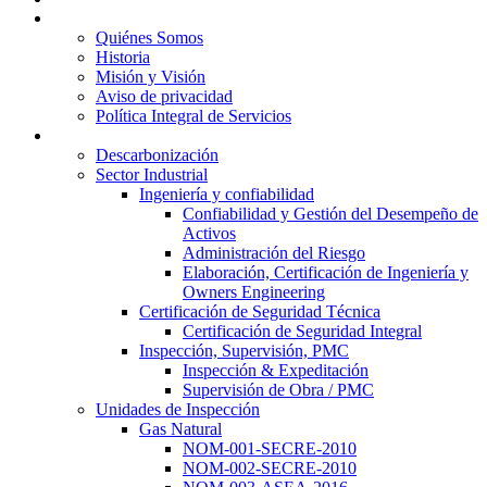
Quiénes Somos
Quiénes Somos
Historia
Misión y Visión
Aviso de privacidad
Política Integral de Servicios
Servicios
Descarbonización
Sector Industrial
Ingeniería y confiabilidad
Confiabilidad y Gestión del Desempeño de
Activos
Administración del Riesgo
Elaboración, Certificación de Ingeniería y
Owners Engineering
Certificación de Seguridad Técnica
Certificación de Seguridad Integral
Inspección, Supervisión, PMC
Inspección & Expeditación
Supervisión de Obra / PMC
Unidades de Inspección
Gas Natural
NOM-001-SECRE-2010
NOM-002-SECRE-2010